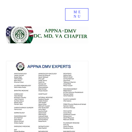
ME
NU